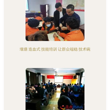
壤塘 造血式 技能培训 让群众端稳 技术碗