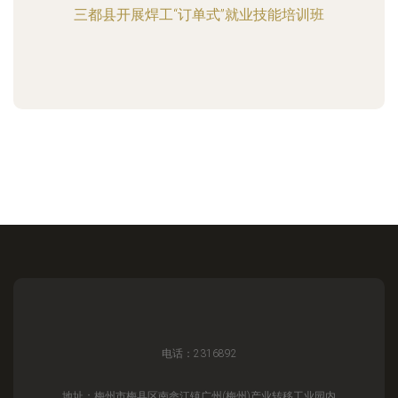
三都县开展焊工“订单式”就业技能培训班
电话：2316892
地址：梅州市梅县区南畲江镇广州(梅州)产业转移工业园内