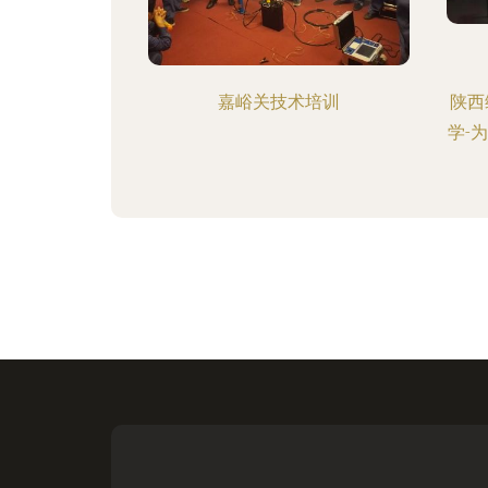
嘉峪关技术培训
陕西
学-